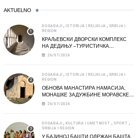
AKTUELNO
,
,
DOGAĐAJI
ISTORIJA I RELIGIJA
SRBIJA I
REGION
КРАЉЕВСКИ ДВОРСКИ КОМПЛЕКС
НА ДЕДИЊУ –ТУРИСТИЧКА
АТРАКЦИЈА
26/07/2026
,
,
DOGAĐAJI
ISTORIJA I RELIGIJA
SRBIJA I
REGION
ОБНОВА МАНАСТИРА НАМАСИЈА,
МОНАШКЕ ЗАДУЖБИНЕ МОРАВСКЕ
СРБИЈЕ
26/07/2026
,
,
,
DOGAĐAJI
KULTURA I UMETNOST
SPORT
SRBIJA I REGION
У БАЈИНОЈ БАШТИ ОДРЖАН БАШТА