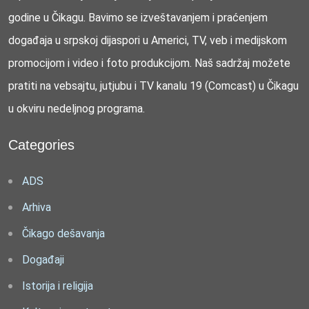
godine u Čikagu. Bavimo se izveštavanjem i praćenjem
događaja u srpskoj dijaspori u Americi, TV, veb i medijskom
promocijom i video i foto produkcijom. Naš sadržaj možete
pratiti na vebsajtu, jutjubu i TV kanalu 19 (Comcast) u Čikagu
u okviru nedeljnog programa.
Categories
ADS
Arhiva
Čikago dešavanja
Događaji
Istorija i religija