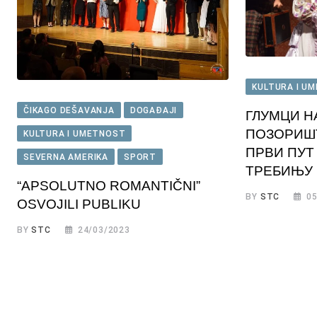
KULTURA I U
ČIKAGO DEŠAVANJA
DOGAĐAJI
ГЛУМЦИ 
ПОЗОРИШ
KULTURA I UMETNOST
ПРВИ ПУТ
SEVERNA AMERIKA
SPORT
ТРЕБИЊУ
“APSOLUTNO ROMANTIČNI”
BY
STC
05
OSVOJILI PUBLIKU
BY
STC
24/03/2023