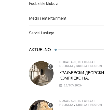
Fudbalski klubovi
Mediji i entertainment
Servisi i usluge
AKTUELNO
,
DOGAĐAJI
ISTORIJA I
,
RELIGIJA
SRBIJA I REGION
КРАЉЕВСКИ ДВОРСКИ
КОМПЛЕКС НА
ДЕДИЊУ –
26/07/2026
ТУРИСТИЧКА
АТРАКЦИЈА
,
DOGAĐAJI
ISTORIJA I
,
RELIGIJA
SRBIJA I REGION