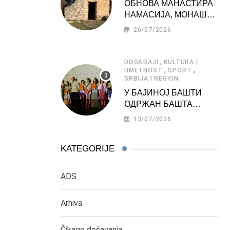
ОБНОВА МАНАСТИРА
НАМАСИЈА, МОНАШКЕ
ЗАДУЖБИНЕ
26/07/2026
МОРАВСКЕ СРБИЈЕ
,
DOGAĐAJI
KULTURA I
,
,
UMETNOST
SPORT
SRBIJA I REGION
У БАЈИНОЈ БАШТИ
ОДРЖАН БАШТА
ФЕСТ 2026
13/07/2026
KATEGORIJE
ADS
Arhiva
Čikago dešavanja