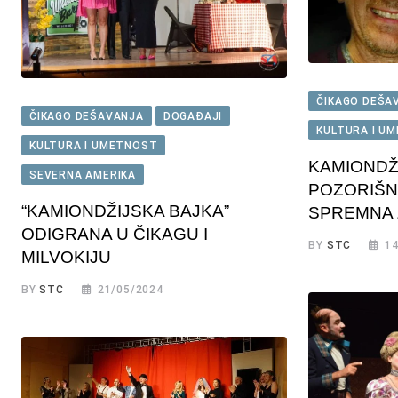
ČIKAGO DEŠA
ČIKAGO DEŠAVANJA
DOGAĐAJI
KULTURA I U
KULTURA I UMETNOST
KAMIONDŽI
SEVERNA AMERIKA
POZORIŠN
“KAMIONDŽIJSKA BAJKA”
SPREMNA 
ODIGRANA U ČIKAGU I
BY
STC
14
MILVOKIJU
BY
STC
21/05/2024