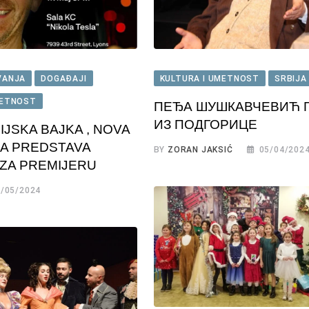
KULTURA I UMETNOST
SRBIJA 
VANJA
DOGAĐAJI
METNOST
ПЕЂА ШУШКАВЧЕВИЋ 
ИЗ ПОДГОРИЦЕ
JSKA BAJKA , NOVA
A PREDSTAVA
BY
ZORAN JAKSIĆ
05/04/202
ZA PREMIJERU
/05/2024