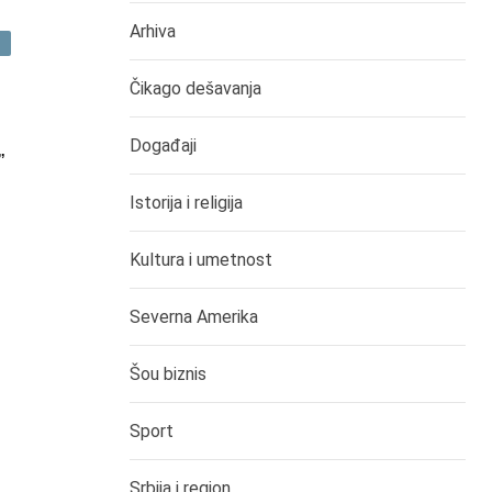
Arhiva
I
Čikago dešavanja
Događaji
”
Istorija i religija
Kultura i umetnost
Severna Amerika
Šou biznis
Sport
Srbija i region