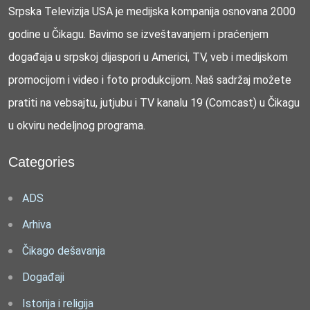
Srpska Televizija USA je medijska kompanija osnovana 2000
godine u Čikagu. Bavimo se izveštavanjem i praćenjem
događaja u srpskoj dijaspori u Americi, TV, veb i medijskom
promocijom i video i foto produkcijom. Naš sadržaj možete
pratiti na vebsajtu, jutjubu i TV kanalu 19 (Comcast) u Čikagu
u okviru nedeljnog programa.
Categories
ADS
Arhiva
Čikago dešavanja
Događaji
Istorija i religija