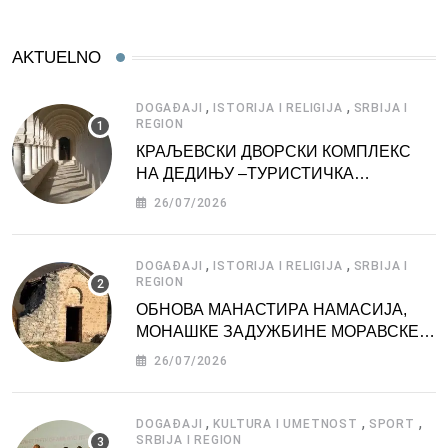
AKTUELNO
,
,
DOGAĐAJI
ISTORIJA I RELIGIJA
SRBIJA I
REGION
КРАЉЕВСКИ ДВОРСКИ КОМПЛЕКС
НА ДЕДИЊУ –ТУРИСТИЧКА
АТРАКЦИЈА
26/07/2026
,
,
DOGAĐAJI
ISTORIJA I RELIGIJA
SRBIJA I
REGION
ОБНОВА МАНАСТИРА НАМАСИЈА,
МОНАШКЕ ЗАДУЖБИНЕ МОРАВСКЕ
СРБИЈЕ
26/07/2026
,
,
,
DOGAĐAJI
KULTURA I UMETNOST
SPORT
SRBIJA I REGION