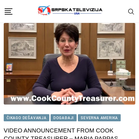
Skip
to
content
ČIKAGO DEŠAVANJA
DOGAĐAJI
SEVERNA AMERIKA
VIDEO ANNOUNCEMENT FROM COOK
COUNTY TREASURER – MARIA PAPPAS