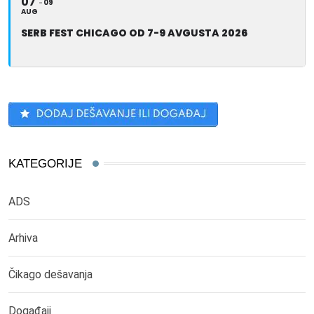
07
09
AUG
SERB FEST CHICAGO OD 7-9 AVGUSTA 2026
KATEGORIJE
ADS
Arhiva
Čikago dešavanja
Događaji