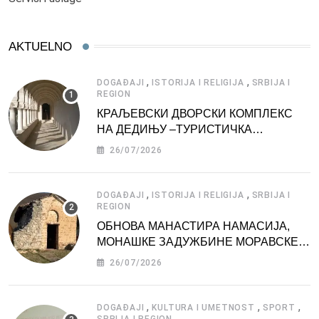
AKTUELNO
,
,
DOGAĐAJI
ISTORIJA I RELIGIJA
SRBIJA I
REGION
КРАЉЕВСКИ ДВОРСКИ КОМПЛЕКС
НА ДЕДИЊУ –ТУРИСТИЧКА
АТРАКЦИЈА
26/07/2026
,
,
DOGAĐAJI
ISTORIJA I RELIGIJA
SRBIJA I
REGION
ОБНОВА МАНАСТИРА НАМАСИЈА,
МОНАШКЕ ЗАДУЖБИНЕ МОРАВСКЕ
СРБИЈЕ
26/07/2026
,
,
,
DOGAĐAJI
KULTURA I UMETNOST
SPORT
SRBIJA I REGION