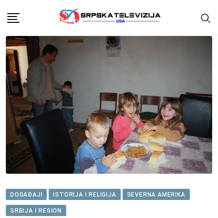
Skip
to
content
DOGAĐAJI
ISTORIJA I RELIGIJA
SEVERNA AMERIKA
SRBIJA I REGION