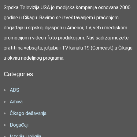
Srpska Televizija USA je medijska kompanija osnovana 2000
godine u Čikagu. Bavimo se izveštavanjem i praćenjem
događaja u srpskoj dijaspori u Americi, TV, veb i medijskom
promocijom i video i foto produkcijom. Naš sadržaj možete
pratiti na vebsajtu, jutjubu i TV kanalu 19 (Comcast) u Čikagu
u okviru nedeljnog programa.
Categories
ADS
Arhiva
Čikago dešavanja
Događaji
Istorija i religija