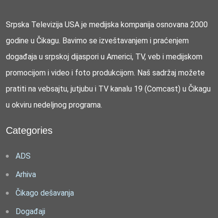
Srpska Televizija USA je medijska kompanija osnovana 2000
godine u Čikagu. Bavimo se izveštavanjem i praćenjem
događaja u srpskoj dijaspori u Americi, TV, veb i medijskom
promocijom i video i foto produkcijom. Naš sadržaj možete
pratiti na vebsajtu, jutjubu i TV kanalu 19 (Comcast) u Čikagu
u okviru nedeljnog programa.
Categories
ADS
Arhiva
Čikago dešavanja
Događaji