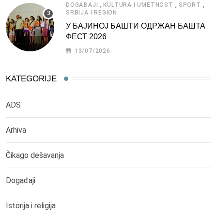
,
,
,
DOGAĐAJI
KULTURA I UMETNOST
SPORT
SRBIJA I REGION
У БАЈИНОЈ БАШТИ ОДРЖАН БАШТА
ФЕСТ 2026
13/07/2026
KATEGORIJE
ADS
Arhiva
Čikago dešavanja
Događaji
Istorija i religija