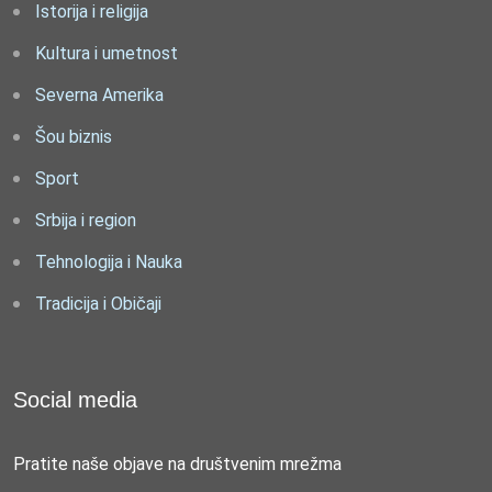
Istorija i religija
Kultura i umetnost
Severna Amerika
Šou biznis
Sport
Srbija i region
Tehnologija i Nauka
Tradicija i Običaji
Social media
Pratite naše objave na društvenim mrežma