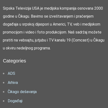
Srpska Televizija USA je medijska kompanija osnovana 2000
godine u Čikagu. Bavimo se izveštavanjem i praćenjem
događaja u srpskoj dijaspori u Americi, TV, veb i medijskom
promocijom i video i foto produkcijom. Naš sadržaj možete
pratiti na vebsajtu, jutjubu i TV kanalu 19 (Comcast) u Čikagu
u okviru nedeljnog programa.
Categories
ADS
Arhiva
Čikago dešavanja
Događaji