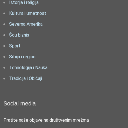
Istorija i religija
Kultura i umetnost
Severna Amerika
Šou biznis
Sport
Srbija i region
Tehnologija i Nauka
Tradicija i Običaji
Social media
Pratite naše objave na društvenim mrežma