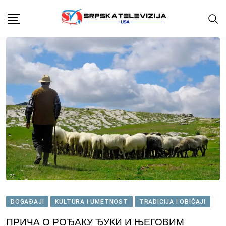
Skip
to
content
DOGAĐAJI
KULTURA I UMETNOST
TRADICIJA I OBIČAJI
ПРИЧА О РОЂАКУ ЂУКИ И ЊЕГОВИМ