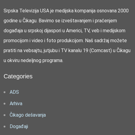
Srpska Televizija USA je medijska kompanija osnovana 2000
godine u Čikagu. Bavimo se izveštavanjem i praćenjem
događaja u srpskoj dijaspori u Americi, TV, veb i medijskom
promocijom i video i foto produkcijom. Naš sadržaj možete
pratiti na vebsajtu, jutjubu i TV kanalu 19 (Comcast) u Čikagu
u okviru nedeljnog programa.
Categories
ADS
Arhiva
Čikago dešavanja
Događaji