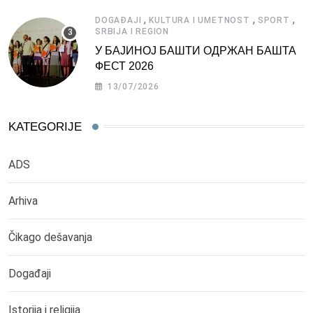
,
,
,
DOGAĐAJI
KULTURA I UMETNOST
SPORT
SRBIJA I REGION
У БАЈИНОЈ БАШТИ ОДРЖАН БАШТА
ФЕСТ 2026
13/07/2026
KATEGORIJE
ADS
Arhiva
Čikago dešavanja
Događaji
Istorija i religija