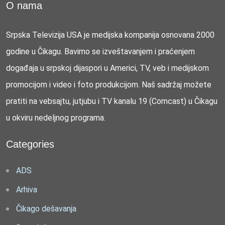
O nama
Srpska Televizija USA je medijska kompanija osnovana 2000
godine u Čikagu. Bavimo se izveštavanjem i praćenjem
događaja u srpskoj dijaspori u Americi, TV, veb i medijskom
promocijom i video i foto produkcijom. Naš sadržaj možete
pratiti na vebsajtu, jutjubu i TV kanalu 19 (Comcast) u Čikagu
u okviru nedeljnog programa.
Categories
ADS
Arhiva
Čikago dešavanja