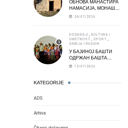
ОБНОВА МАНАСТИРА
НАМАСИЈА, МОНАШКЕ
ЗАДУЖБИНЕ
26/07/2026
МОРАВСКЕ СРБИЈЕ
,
DOGAĐAJI
KULTURA I
,
,
UMETNOST
SPORT
SRBIJA I REGION
У БАЈИНОЈ БАШТИ
ОДРЖАН БАШТА
ФЕСТ 2026
13/07/2026
KATEGORIJE
ADS
Arhiva
Čikago dešavanja