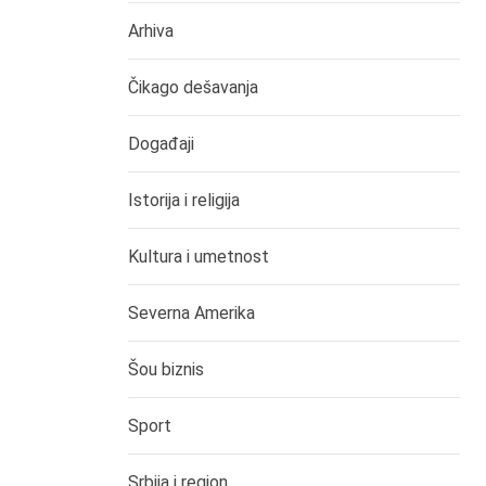
Arhiva
Čikago dešavanja
Događaji
Istorija i religija
Kultura i umetnost
Severna Amerika
Šou biznis
Sport
Srbija i region