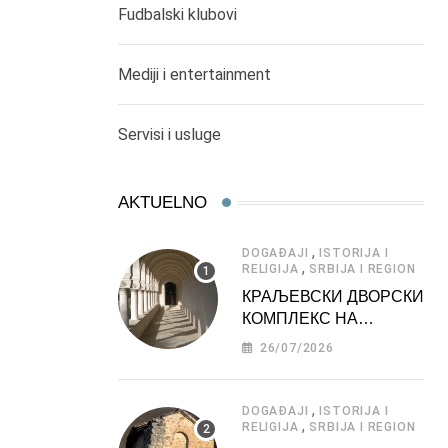
Fudbalski klubovi
Mediji i entertainment
Servisi i usluge
AKTUELNO
,
DOGAĐAJI
ISTORIJA I
,
RELIGIJA
SRBIJA I REGION
КРАЉЕВСКИ ДВОРСКИ
КОМПЛЕКС НА
ДЕДИЊУ –
26/07/2026
ТУРИСТИЧКА
АТРАКЦИЈА
,
DOGAĐAJI
ISTORIJA I
,
RELIGIJA
SRBIJA I REGION