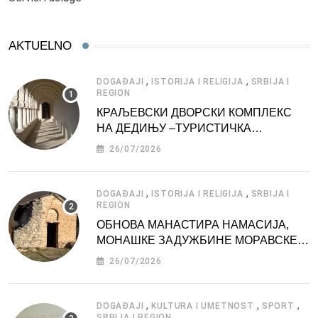
AKTUELNO
,
,
DOGAĐAJI
ISTORIJA I RELIGIJA
SRBIJA I
REGION
КРАЉЕВСКИ ДВОРСКИ КОМПЛЕКС
НА ДЕДИЊУ –ТУРИСТИЧКА
АТРАКЦИЈА
26/07/2026
,
,
DOGAĐAJI
ISTORIJA I RELIGIJA
SRBIJA I
REGION
ОБНОВА МАНАСТИРА НАМАСИЈА,
МОНАШКЕ ЗАДУЖБИНЕ МОРАВСКЕ
СРБИЈЕ
26/07/2026
,
,
,
DOGAĐAJI
KULTURA I UMETNOST
SPORT
SRBIJA I REGION