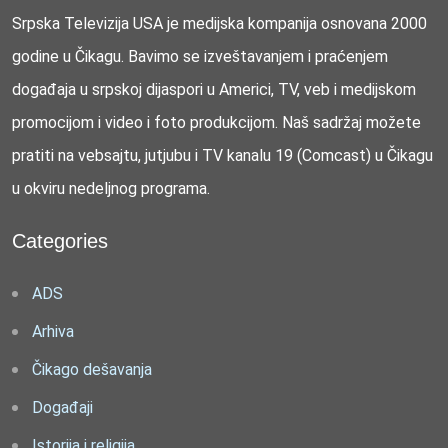
Srpska Televizija USA je medijska kompanija osnovana 2000
godine u Čikagu. Bavimo se izveštavanjem i praćenjem
događaja u srpskoj dijaspori u Americi, TV, veb i medijskom
promocijom i video i foto produkcijom. Naš sadržaj možete
pratiti na vebsajtu, jutjubu i TV kanalu 19 (Comcast) u Čikagu
u okviru nedeljnog programa.
Categories
ADS
Arhiva
Čikago dešavanja
Događaji
Istorija i religija