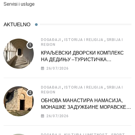
Servisi i usluge
AKTUELNO
,
,
DOGAĐAJI
ISTORIJA I RELIGIJA
SRBIJA I
REGION
КРАЉЕВСКИ ДВОРСКИ КОМПЛЕКС
НА ДЕДИЊУ –ТУРИСТИЧКА
АТРАКЦИЈА
26/07/2026
,
,
DOGAĐAJI
ISTORIJA I RELIGIJA
SRBIJA I
REGION
ОБНОВА МАНАСТИРА НАМАСИЈА,
МОНАШКЕ ЗАДУЖБИНЕ МОРАВСКЕ
СРБИЈЕ
26/07/2026
,
,
,
DOGAĐAJI
KULTURA I UMETNOST
SPORT