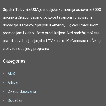
Srpska Televizija USA je medijska kompanija osnovana 2000
godine u Čikagu. Bavimo se izveštavanjem i praćenjem
događaja u srpskoj dijaspori u Americi, TV, veb i medijskom
promocijom i video i foto produkcijom. Naš sadržaj možete
pratiti na vebsajtu, jutjubu i TV kanalu 19 (Comcast) u Čikagu
u okviru nedeljnog programa.
Categories
ADS
Arhiva
Čikago dešavanja
Događaji