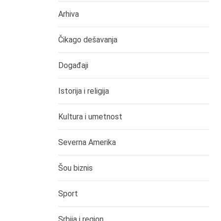
Arhiva
Čikago dešavanja
Događaji
Istorija i religija
Kultura i umetnost
Severna Amerika
Šou biznis
Sport
Srbija i region