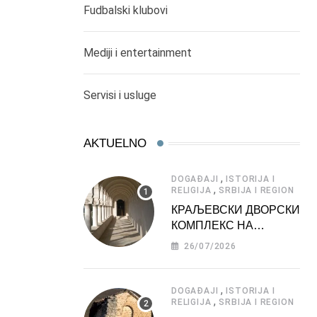
Fudbalski klubovi
Mediji i entertainment
Servisi i usluge
AKTUELNO
,
DOGAĐAJI
ISTORIJA I
,
RELIGIJA
SRBIJA I REGION
КРАЉЕВСКИ ДВОРСКИ
КОМПЛЕКС НА
ДЕДИЊУ –
26/07/2026
ТУРИСТИЧКА
АТРАКЦИЈА
,
DOGAĐAJI
ISTORIJA I
,
RELIGIJA
SRBIJA I REGION