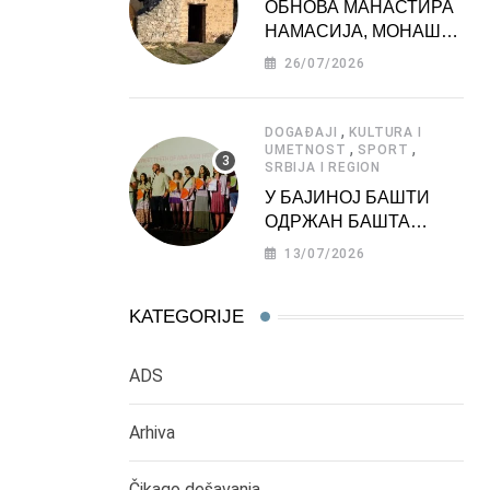
ОБНОВА МАНАСТИРА
НАМАСИЈА, МОНАШКЕ
ЗАДУЖБИНЕ
26/07/2026
МОРАВСКЕ СРБИЈЕ
,
DOGAĐAJI
KULTURA I
,
,
UMETNOST
SPORT
SRBIJA I REGION
У БАЈИНОЈ БАШТИ
ОДРЖАН БАШТА
ФЕСТ 2026
13/07/2026
KATEGORIJE
ADS
Arhiva
Čikago dešavanja