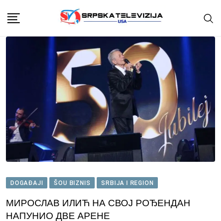
Skip
to
content
DOGAĐAJI
ŠOU BIZNIS
SRBIJA I REGION
МИРОСЛАВ ИЛИЋ НА СВОЈ РОЂЕНДАН
НАПУНИО ДВЕ АРЕНЕ