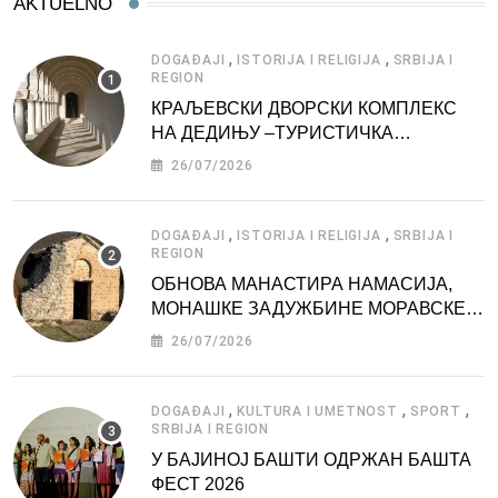
AKTUELNO
,
,
DOGAĐAJI
ISTORIJA I RELIGIJA
SRBIJA I
REGION
КРАЉЕВСКИ ДВОРСКИ КОМПЛЕКС
НА ДЕДИЊУ –ТУРИСТИЧКА
АТРАКЦИЈА
26/07/2026
,
,
DOGAĐAJI
ISTORIJA I RELIGIJA
SRBIJA I
REGION
ОБНОВА МАНАСТИРА НАМАСИЈА,
МОНАШКЕ ЗАДУЖБИНЕ МОРАВСКЕ
СРБИЈЕ
26/07/2026
,
,
,
DOGAĐAJI
KULTURA I UMETNOST
SPORT
SRBIJA I REGION
У БАЈИНОЈ БАШТИ ОДРЖАН БАШТА
ФЕСТ 2026