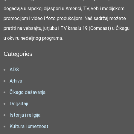
događaja u srpskoj dijaspori u Americi, TV, veb i medijskom
promocijom i video i foto produkcijom. Naš sadržaj možete
pratiti na vebsajtu, jutjubu i TV kanalu 19 (Comcast) u Čikagu
u okviru nedeljnog programa.
Categories
ADS
Arhiva
Čikago dešavanja
Događaji
Istorija i religija
Kultura i umetnost