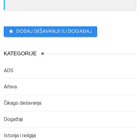
KATEGORIJE
ADS
Arhiva
Čikago dešavanja
Događaji
Istorija i religija