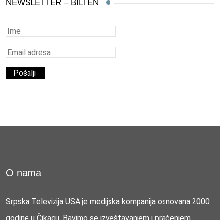
NEWSLETTER – BILTEN
O nama
Srpska Televizija USA je medijska kompanija osnovana 2000
godine u Čikagu. Bavimo se izveštavanjem i praćenjem