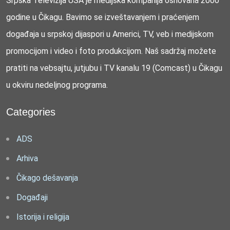
Srpska Televizija USA je medijska kompanija osnovana 2000
godine u Čikagu. Bavimo se izveštavanjem i praćenjem
događaja u srpskoj dijaspori u Americi, TV, veb i medijskom
promocijom i video i foto produkcijom. Naš sadržaj možete
pratiti na vebsajtu, jutjubu i TV kanalu 19 (Comcast) u Čikagu
u okviru nedeljnog programa.
Categories
ADS
Arhiva
Čikago dešavanja
Događaji
Istorija i religija