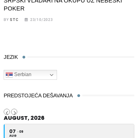
SRPSKI VLADARI NA OKUPU UZ NEBESKI
POKER
BY
STC
23/10/2023
JEZIK
Serbian
PREDSTOJEĆA DEŠAVANJA
AUGUST, 2026
07
09
AUG