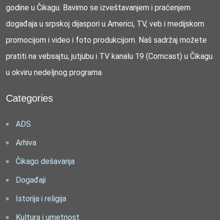
godine u Čikagu. Bavimo se izveštavanjem i praćenjem
događaja u srpskoj dijaspori u Americi, TV, veb i medijskom
promocijom i video i foto produkcijom. Naš sadržaj možete
pratiti na vebsajtu, jutjubu i TV kanalu 19 (Comcast) u Čikagu
u okviru nedeljnog programa.
Categories
ADS
Arhiva
Čikago dešavanja
Događaji
Istorija i religija
Kultura i umetnost