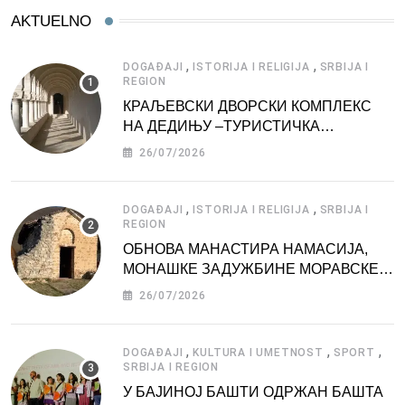
AKTUELNO
,
,
DOGAĐAJI
ISTORIJA I RELIGIJA
SRBIJA I
REGION
КРАЉЕВСКИ ДВОРСКИ КОМПЛЕКС
НА ДЕДИЊУ –ТУРИСТИЧКА
АТРАКЦИЈА
26/07/2026
,
,
DOGAĐAJI
ISTORIJA I RELIGIJA
SRBIJA I
REGION
ОБНОВА МАНАСТИРА НАМАСИЈА,
МОНАШКЕ ЗАДУЖБИНЕ МОРАВСКЕ
СРБИЈЕ
26/07/2026
,
,
,
DOGAĐAJI
KULTURA I UMETNOST
SPORT
SRBIJA I REGION
У БАЈИНОЈ БАШТИ ОДРЖАН БАШТА