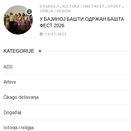
,
,
,
DOGAĐAJI
KULTURA I UMETNOST
SPORT
SRBIJA I REGION
У БАЈИНОЈ БАШТИ ОДРЖАН БАШТА
ФЕСТ 2026
13/07/2026
KATEGORIJE
ADS
Arhiva
Čikago dešavanja
Događaji
Istorija i religija