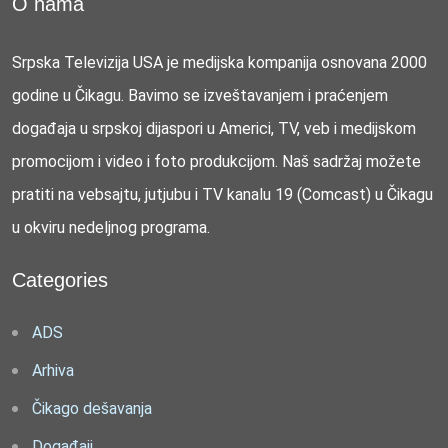
O nama
Srpska Televizija USA je medijska kompanija osnovana 2000
godine u Čikagu. Bavimo se izveštavanjem i praćenjem
događaja u srpskoj dijaspori u Americi, TV, veb i medijskom
promocijom i video i foto produkcijom. Naš sadržaj možete
pratiti na vebsajtu, jutjubu i TV kanalu 19 (Comcast) u Čikagu
u okviru nedeljnog programa.
Categories
ADS
Arhiva
Čikago dešavanja
Događaji