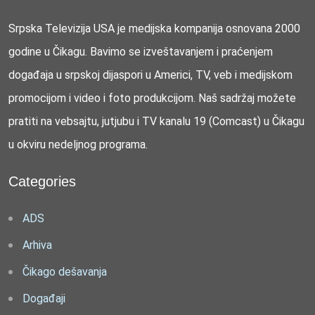
Srpska Televizija USA je medijska kompanija osnovana 2000
godine u Čikagu. Bavimo se izveštavanjem i praćenjem
događaja u srpskoj dijaspori u Americi, TV, veb i medijskom
promocijom i video i foto produkcijom. Naš sadržaj možete
pratiti na vebsajtu, jutjubu i TV kanalu 19 (Comcast) u Čikagu
u okviru nedeljnog programa.
Categories
ADS
Arhiva
Čikago dešavanja
Događaji