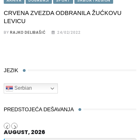
ARHIVA
DOGAĐAJI
SPORT
SRBIJA I REGION
CRVENA ZVEZDA ODBRANILA ŽUĆKOVU
LEVICU
BY
RAJKO DELIBAŠIĆ
24/02/2022
JEZIK
Serbian
PREDSTOJEĆA DEŠAVANJA
AUGUST, 2026