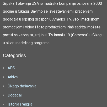
Srpska Televizija USA je medijska kompanija osnovana 2000
godine u Čikagu. Bavimo se izveštavanjem i praćenjem
događaja u srpskoj dijaspori u Americi, TV, veb i medijskom
promocijom i video i foto produkcijom. Naš sadržaj možete
pratiti na vebsajtu, jutjubu i TV kanalu 19 (Comcast) u Čikagu
u okviru nedeljnog programa.
Categories
ADS
Arhiva
Čikago dešavanja
Događaji
Istorija i religija