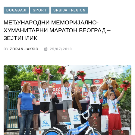
DOGAĐAJI
SPORT
SRBIJA I REGION
МЕЂУНАРОДНИ МЕМОРИЈАЛНО-
ХУМАНИТАРНИ МАРАТОН БЕОГРАД –
ЗЕЈТИНЛИК
BY
ZORAN JAKSIĆ
25/07/2018