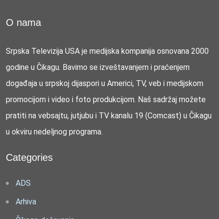
O nama
Srpska Televizija USA je medijska kompanija osnovana 2000
godine u Čikagu. Bavimo se izveštavanjem i praćenjem
događaja u srpskoj dijaspori u Americi, TV, veb i medijskom
promocijom i video i foto produkcijom. Naš sadržaj možete
pratiti na vebsajtu, jutjubu i TV kanalu 19 (Comcast) u Čikagu
u okviru nedeljnog programa.
Categories
ADS
Arhiva