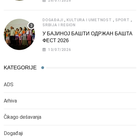
26/07/2026
,
,
,
DOGAĐAJI
KULTURA I UMETNOST
SPORT
SRBIJA I REGION
У БАЈИНОЈ БАШТИ ОДРЖАН БАШТА
ФЕСТ 2026
13/07/2026
KATEGORIJE
ADS
Arhiva
Čikago dešavanja
Događaji