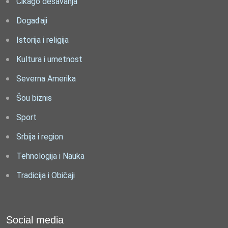
Čikago dešavanja
Događaji
Istorija i religija
Kultura i umetnost
Severna Amerika
Šou biznis
Sport
Srbija i region
Tehnologija i Nauka
Tradicija i Običaji
Social media