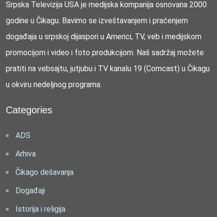
Srpska Televizija USA je medijska kompanija osnovana 2000
godine u Čikagu. Bavimo se izveštavanjem i praćenjem
događaja u srpskoj dijaspori u Americi, TV, veb i medijskom
promocijom i video i foto produkcijom. Naš sadržaj možete
pratiti na vebsajtu, jutjubu i TV kanalu 19 (Comcast) u Čikagu
u okviru nedeljnog programa.
Categories
ADS
Arhiva
Čikago dešavanja
Događaji
Istorija i religija