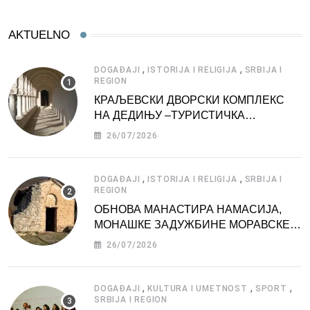
AKTUELNO
,
,
DOGAĐAJI
ISTORIJA I RELIGIJA
SRBIJA I
REGION
КРАЉЕВСКИ ДВОРСКИ КОМПЛЕКС
НА ДЕДИЊУ –ТУРИСТИЧКА
АТРАКЦИЈА
26/07/2026
,
,
DOGAĐAJI
ISTORIJA I RELIGIJA
SRBIJA I
REGION
ОБНОВА МАНАСТИРА НАМАСИЈА,
МОНАШКЕ ЗАДУЖБИНЕ МОРАВСКЕ
СРБИЈЕ
26/07/2026
,
,
,
DOGAĐAJI
KULTURA I UMETNOST
SPORT
SRBIJA I REGION