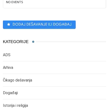
NO EVENTS
KATEGORIJE
ADS
Arhiva
Čikago dešavanja
Događaji
Istorija i religija