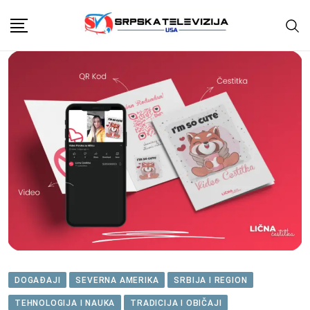
Skip
to
content
DOGAĐAJI
SEVERNA AMERIKA
SRBIJA I REGION
TEHNOLOGIJA I NAUKA
TRADICIJA I OBIČAJI