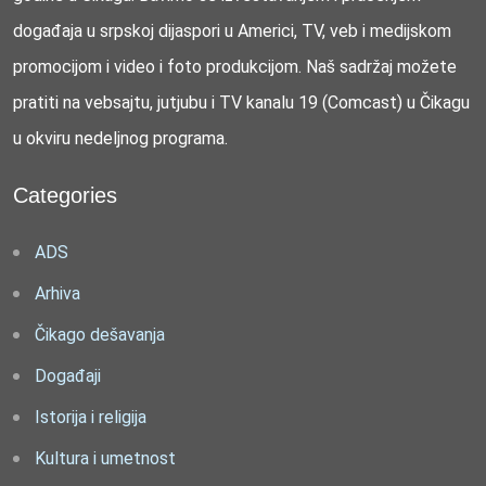
događaja u srpskoj dijaspori u Americi, TV, veb i medijskom
promocijom i video i foto produkcijom. Naš sadržaj možete
pratiti na vebsajtu, jutjubu i TV kanalu 19 (Comcast) u Čikagu
u okviru nedeljnog programa.
Categories
ADS
Arhiva
Čikago dešavanja
Događaji
Istorija i religija
Kultura i umetnost