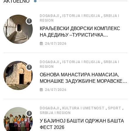
AKTUELNO
,
,
DOGAĐAJI
ISTORIJA I RELIGIJA
SRBIJA I
REGION
КРАЉЕВСКИ ДВОРСКИ КОМПЛЕКС
НА ДЕДИЊУ –ТУРИСТИЧКА
АТРАКЦИЈА
26/07/2026
,
,
DOGAĐAJI
ISTORIJA I RELIGIJA
SRBIJA I
REGION
ОБНОВА МАНАСТИРА НАМАСИЈА,
МОНАШКЕ ЗАДУЖБИНЕ МОРАВСКЕ
СРБИЈЕ
26/07/2026
,
,
,
DOGAĐAJI
KULTURA I UMETNOST
SPORT
SRBIJA I REGION
У БАЈИНОЈ БАШТИ ОДРЖАН БАШТА
ФЕСТ 2026