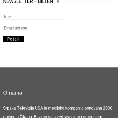
NEWSLETTER – BILTEN
O nama
Srpska Televizija USA je medijska kompanija osnovana 2000
godine u Čikagu. Bavimo se izveštavanjem i praćenjem