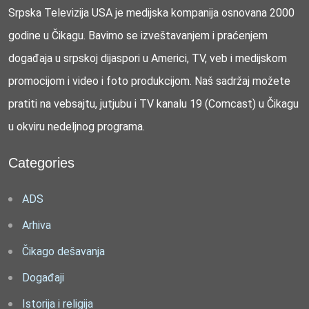
Srpska Televizija USA je medijska kompanija osnovana 2000
godine u Čikagu. Bavimo se izveštavanjem i praćenjem
događaja u srpskoj dijaspori u Americi, TV, veb i medijskom
promocijom i video i foto produkcijom. Naš sadržaj možete
pratiti na vebsajtu, jutjubu i TV kanalu 19 (Comcast) u Čikagu
u okviru nedeljnog programa.
Categories
ADS
Arhiva
Čikago dešavanja
Događaji
Istorija i religija