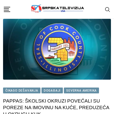
Skip
to
content
ČIKAGO DEŠAVANJA
DOGAĐAJI
SEVERNA AMERIKA
PAPPAS: ŠKOLSKI OKRUZI POVEĆALI SU
POREZE NA IMOVINU NA KUĆE, PREDUZEĆA