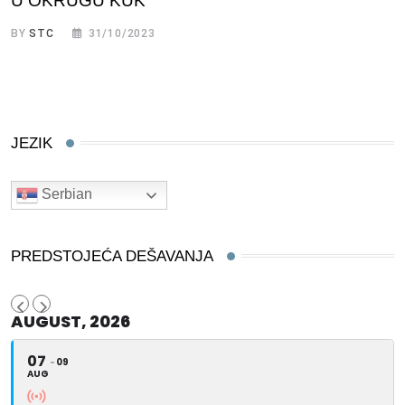
U OKRUGU KUK
BY
STC
31/10/2023
JEZIK
Serbian
PREDSTOJEĆA DEŠAVANJA
AUGUST, 2026
07
09
AUG