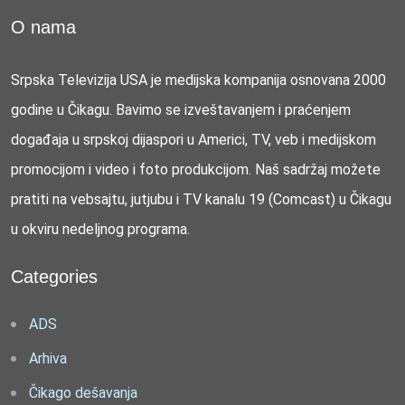
O nama
Srpska Televizija USA je medijska kompanija osnovana 2000
godine u Čikagu. Bavimo se izveštavanjem i praćenjem
događaja u srpskoj dijaspori u Americi, TV, veb i medijskom
promocijom i video i foto produkcijom. Naš sadržaj možete
pratiti na vebsajtu, jutjubu i TV kanalu 19 (Comcast) u Čikagu
u okviru nedeljnog programa.
Categories
ADS
Arhiva
Čikago dešavanja