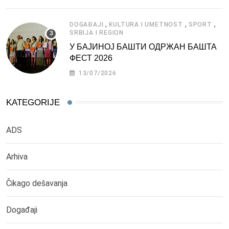
,
,
,
DOGAĐAJI
KULTURA I UMETNOST
SPORT
SRBIJA I REGION
У БАЈИНОЈ БАШТИ ОДРЖАН БАШТА
ФЕСТ 2026
13/07/2026
KATEGORIJE
ADS
Arhiva
Čikago dešavanja
Događaji