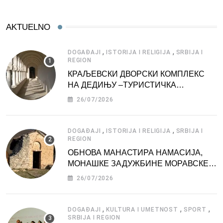
AKTUELNO
,
,
DOGAĐAJI
ISTORIJA I RELIGIJA
SRBIJA I
REGION
КРАЉЕВСКИ ДВОРСКИ КОМПЛЕКС
НА ДЕДИЊУ –ТУРИСТИЧКА
АТРАКЦИЈА
26/07/2026
,
,
DOGAĐAJI
ISTORIJA I RELIGIJA
SRBIJA I
REGION
ОБНОВА МАНАСТИРА НАМАСИЈА,
МОНАШКЕ ЗАДУЖБИНЕ МОРАВСКЕ
СРБИЈЕ
26/07/2026
,
,
,
DOGAĐAJI
KULTURA I UMETNOST
SPORT
SRBIJA I REGION