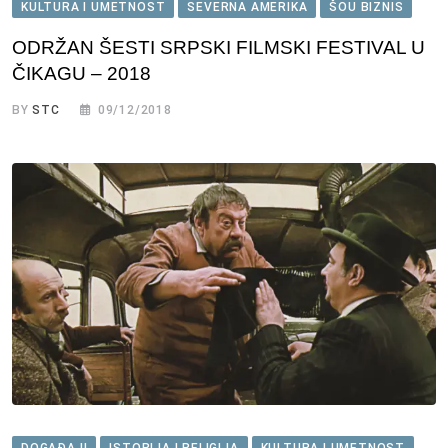
KULTURA I UMETNOST
SEVERNA AMERIKA
ŠOU BIZNIS
ODRŽAN ŠESTI SRPSKI FILMSKI FESTIVAL U
ČIKAGU – 2018
BY
STC
09/12/2018
DOGAĐAJI
ISTORIJA I RELIGIJA
KULTURA I UMETNOST