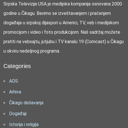
Srpska Televizija USA je medijska kompanija osnovana 2000
godine u Čikagu. Bavimo se izveštavanjem i praćenjem
događaja u srpskoj dijaspori u Americi, TV, veb i medijskom
promocijom i video i foto produkcijom. Naš sadržaj možete
pratiti na vebsajtu, jutjubu i TV kanalu 19 (Comcast) u Čikagu
u okviru nedeljnog programa.
Categories
ADS
Arhiva
Čikago dešavanja
Događaji
Istorija i religija