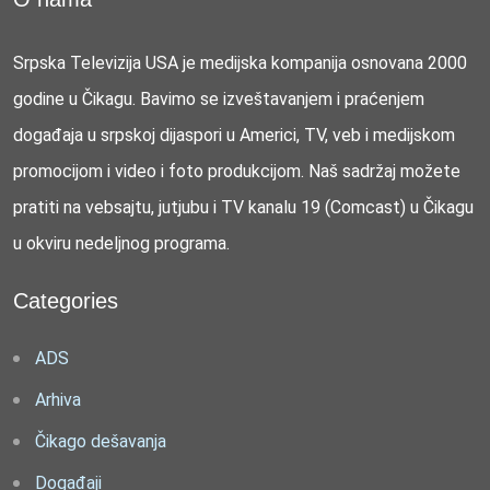
Srpska Televizija USA je medijska kompanija osnovana 2000
godine u Čikagu. Bavimo se izveštavanjem i praćenjem
događaja u srpskoj dijaspori u Americi, TV, veb i medijskom
promocijom i video i foto produkcijom. Naš sadržaj možete
pratiti na vebsajtu, jutjubu i TV kanalu 19 (Comcast) u Čikagu
u okviru nedeljnog programa.
Categories
ADS
Arhiva
Čikago dešavanja
Događaji