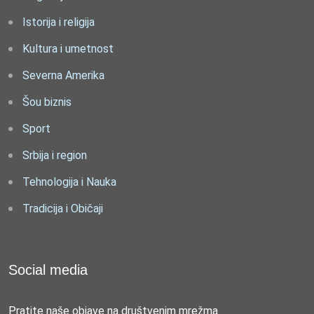
Istorija i religija
Kultura i umetnost
Severna Amerika
Šou biznis
Sport
Srbija i region
Tehnologija i Nauka
Tradicija i Običaji
Social media
Pratite naše objave na društvenim mrežma