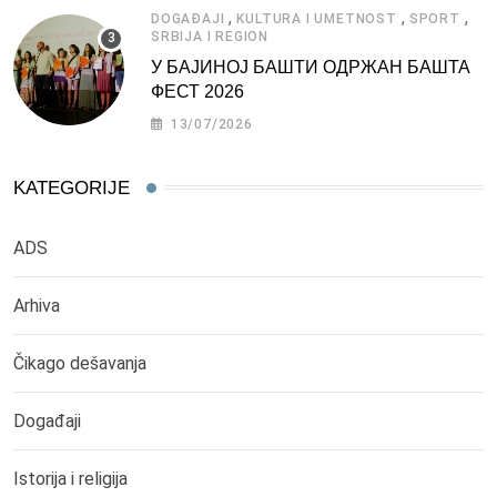
,
,
,
DOGAĐAJI
KULTURA I UMETNOST
SPORT
SRBIJA I REGION
У БАЈИНОЈ БАШТИ ОДРЖАН БАШТА
ФЕСТ 2026
13/07/2026
KATEGORIJE
ADS
Arhiva
Čikago dešavanja
Događaji
Istorija i religija