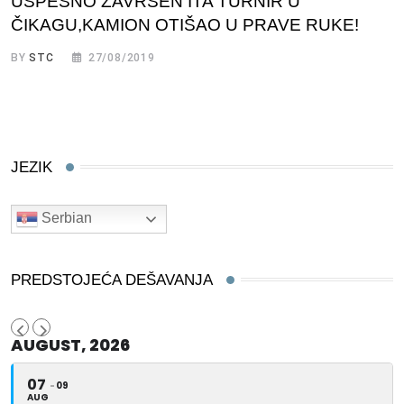
USPEŠNO ZAVRŠEN ITA TURNIR U
ČIKAGU,KAMION OTIŠAO U PRAVE RUKE!
BY
STC
27/08/2019
JEZIK
Serbian
PREDSTOJEĆA DEŠAVANJA
AUGUST, 2026
07
09
AUG