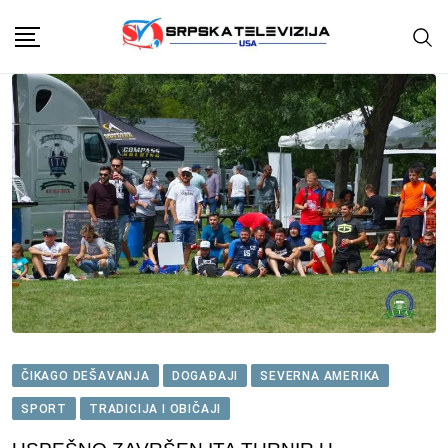
Skip
to
content
ČIKAGO DEŠAVANJA
DOGAĐAJI
SEVERNA AMERIKA
SPORT
TRADICIJA I OBIČAJI