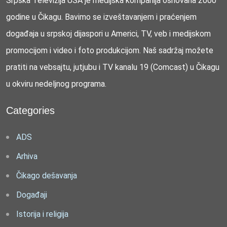
Srpska Televizija USA je medijska kompanija osnovana 2000
godine u Čikagu. Bavimo se izveštavanjem i praćenjem
događaja u srpskoj dijaspori u Americi, TV, veb i medijskom
promocijom i video i foto produkcijom. Naš sadržaj možete
pratiti na vebsajtu, jutjubu i TV kanalu 19 (Comcast) u Čikagu
u okviru nedeljnog programa.
Categories
ADS
Arhiva
Čikago dešavanja
Događaji
Istorija i religija