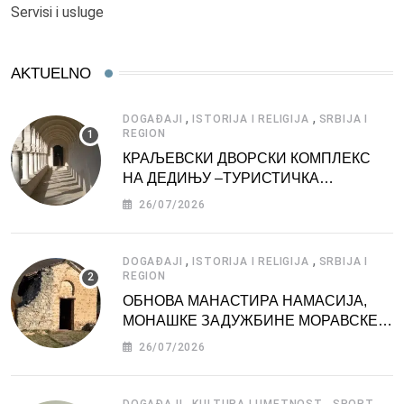
Servisi i usluge
AKTUELNO
,
,
DOGAĐAJI
ISTORIJA I RELIGIJA
SRBIJA I
REGION
КРАЉЕВСКИ ДВОРСКИ КОМПЛЕКС
НА ДЕДИЊУ –ТУРИСТИЧКА
АТРАКЦИЈА
26/07/2026
,
,
DOGAĐAJI
ISTORIJA I RELIGIJA
SRBIJA I
REGION
ОБНОВА МАНАСТИРА НАМАСИЈА,
МОНАШКЕ ЗАДУЖБИНЕ МОРАВСКЕ
СРБИЈЕ
26/07/2026
,
,
,
DOGAĐAJI
KULTURA I UMETNOST
SPORT