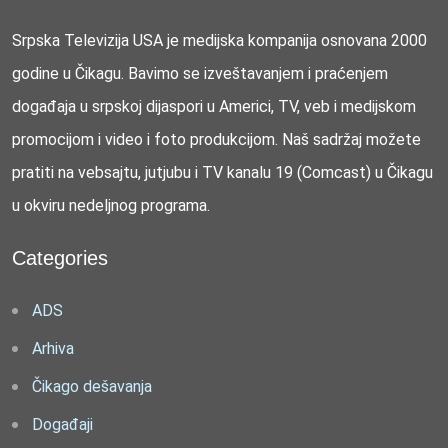
Srpska Televizija USA je medijska kompanija osnovana 2000
godine u Čikagu. Bavimo se izveštavanjem i praćenjem
događaja u srpskoj dijaspori u Americi, TV, veb i medijskom
promocijom i video i foto produkcijom. Naš sadržaj možete
pratiti na vebsajtu, jutjubu i TV kanalu 19 (Comcast) u Čikagu
u okviru nedeljnog programa.
Categories
ADS
Arhiva
Čikago dešavanja
Događaji