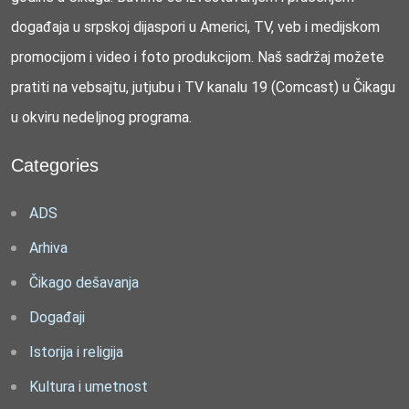
događaja u srpskoj dijaspori u Americi, TV, veb i medijskom
promocijom i video i foto produkcijom. Naš sadržaj možete
pratiti na vebsajtu, jutjubu i TV kanalu 19 (Comcast) u Čikagu
u okviru nedeljnog programa.
Categories
ADS
Arhiva
Čikago dešavanja
Događaji
Istorija i religija
Kultura i umetnost