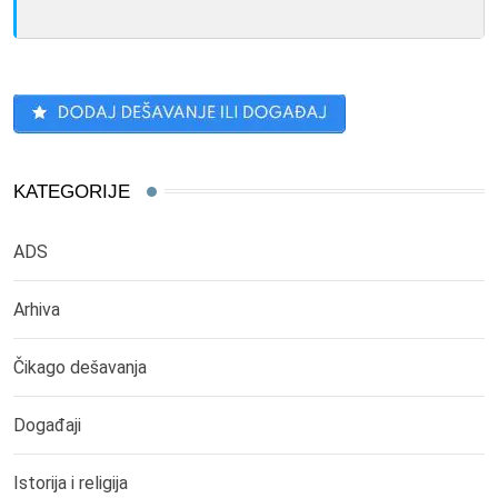
KATEGORIJE
ADS
Arhiva
Čikago dešavanja
Događaji
Istorija i religija