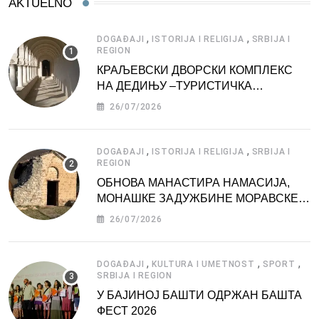
AKTUELNO
,
,
DOGAĐAJI
ISTORIJA I RELIGIJA
SRBIJA I
REGION
КРАЉЕВСКИ ДВОРСКИ КОМПЛЕКС
НА ДЕДИЊУ –ТУРИСТИЧКА
АТРАКЦИЈА
26/07/2026
,
,
DOGAĐAJI
ISTORIJA I RELIGIJA
SRBIJA I
REGION
ОБНОВА МАНАСТИРА НАМАСИЈА,
МОНАШКЕ ЗАДУЖБИНЕ МОРАВСКЕ
СРБИЈЕ
26/07/2026
,
,
,
DOGAĐAJI
KULTURA I UMETNOST
SPORT
SRBIJA I REGION
У БАЈИНОЈ БАШТИ ОДРЖАН БАШТА
ФЕСТ 2026