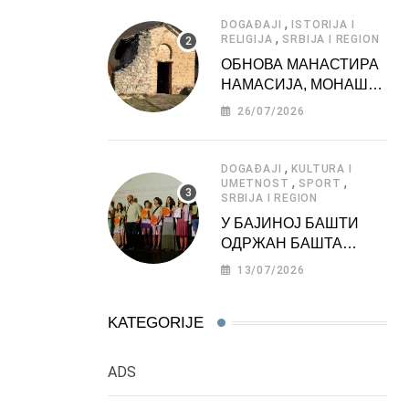
АТРАКЦИЈА
,
DOGAĐAJI
ISTORIJA I
,
RELIGIJA
SRBIJA I REGION
ОБНОВА МАНАСТИРА
НАМАСИЈА, МОНАШКЕ
ЗАДУЖБИНЕ
26/07/2026
МОРАВСКЕ СРБИЈЕ
,
DOGAĐAJI
KULTURA I
,
,
UMETNOST
SPORT
SRBIJA I REGION
У БАЈИНОЈ БАШТИ
ОДРЖАН БАШТА
ФЕСТ 2026
13/07/2026
KATEGORIJE
ADS