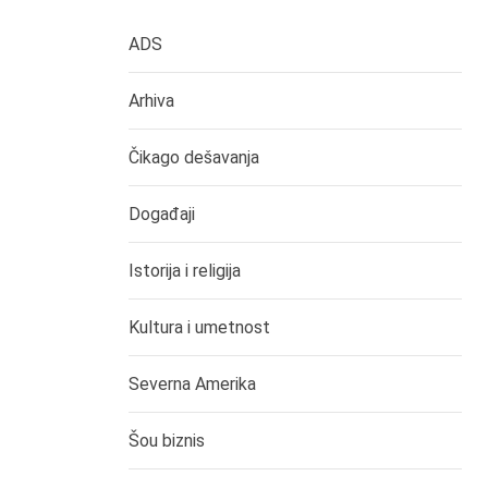
ADS
Arhiva
Čikago dešavanja
Događaji
Istorija i religija
Kultura i umetnost
Severna Amerika
Šou biznis