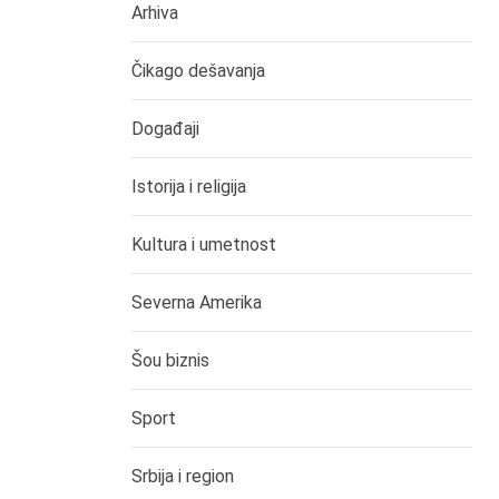
Arhiva
Čikago dešavanja
Događaji
Istorija i religija
Kultura i umetnost
Severna Amerika
Šou biznis
Sport
Srbija i region