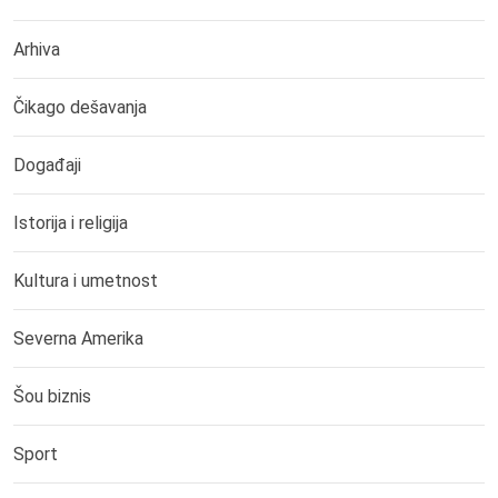
Arhiva
Čikago dešavanja
Događaji
Istorija i religija
Kultura i umetnost
Severna Amerika
Šou biznis
Sport