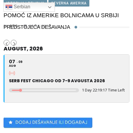
ISTORIJA I RELIGIJA
SEVERNA AMERIKA
Serbian
POMOĆ IZ AMERIKE BOLNICAMA U SRBIJI
BY
STC
09/08/2017
PREDSTOJEĆA DEŠAVANJA
AUGUST, 2026
07
09
AUG
SERB FEST CHICAGO OD 7-9 AVGUSTA 2026
1 Day 22:19:17 Time Left