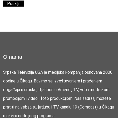
O nama
Srpska Televizija USA je medijska kompanija osnovana 2000
godine u Čikagu. Bavimo se izveštavanjem i praćenjem
događaja u srpskoj dijaspori u Americi, TV, veb i medijskom
promocijom i video i foto produkcijom. Naš sadržaj možete
pratiti na vebsajtu, jutjubu i TV kanalu 19 (Comcast) u Čikagu
u okviru nedeljnog programa.