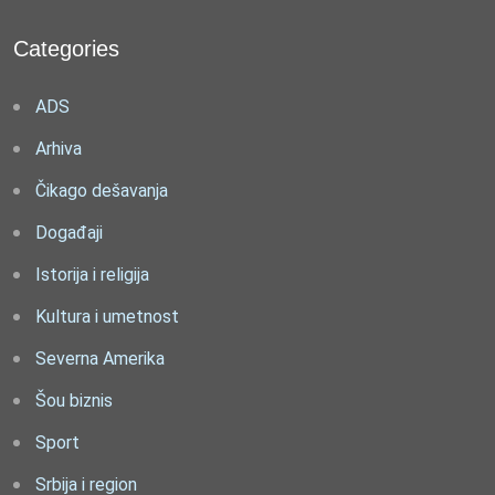
Categories
ADS
Arhiva
Čikago dešavanja
Događaji
Istorija i religija
Kultura i umetnost
Severna Amerika
Šou biznis
Sport
Srbija i region