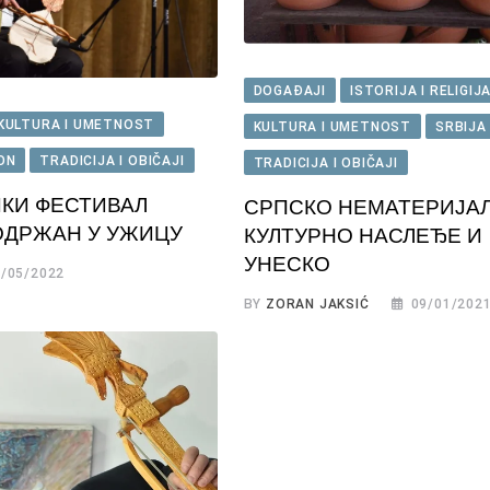
DOGAĐAJI
ISTORIJA I RELIGIJ
KULTURA I UMETNOST
KULTURA I UMETNOST
SRBIJA 
ION
TRADICIJA I OBIČAJI
TRADICIJA I OBIČAJI
КИ ФЕСТИВАЛ
СРПСКО НЕМАТЕРИЈА
ОДРЖАН У УЖИЦУ
КУЛТУРНО НАСЛЕЂЕ И
УНЕСКО
/05/2022
BY
ZORAN JAKSIĆ
09/01/202