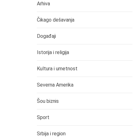
Arhiva
Čikago dešavanja
Događaji
Istorija i religija
Kultura i umetnost
Severna Amerika
Šou biznis
Sport
Srbija i region