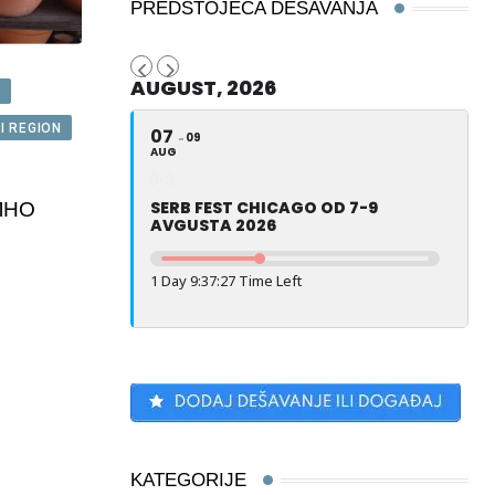
PREDSTOJEĆA DEŠAVANJA
AUGUST, 2026
A
I REGION
07
09
AUG
SERB FEST CHICAGO OD 7-9
ЛНО
AVGUSTA 2026
1 Day 9:37:26 Time Left
1
KATEGORIJE