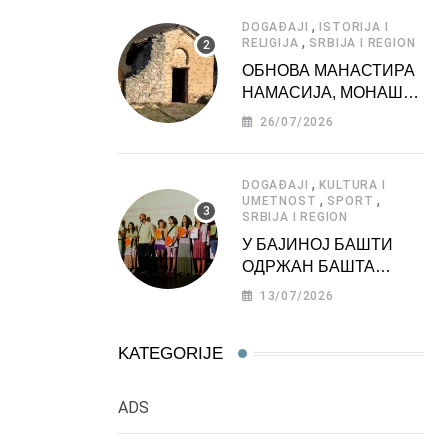
АТРАКЦИЈА
,
DOGAĐAJI
ISTORIJA I
,
RELIGIJA
SRBIJA I REGION
ОБНОВА МАНАСТИРА
НАМАСИЈА, МОНАШКЕ
ЗАДУЖБИНЕ
26/07/2026
МОРАВСКЕ СРБИЈЕ
,
DOGAĐAJI
KULTURA I
,
,
UMETNOST
SPORT
SRBIJA I REGION
У БАЈИНОЈ БАШТИ
ОДРЖАН БАШТА
ФЕСТ 2026
13/07/2026
KATEGORIJE
ADS