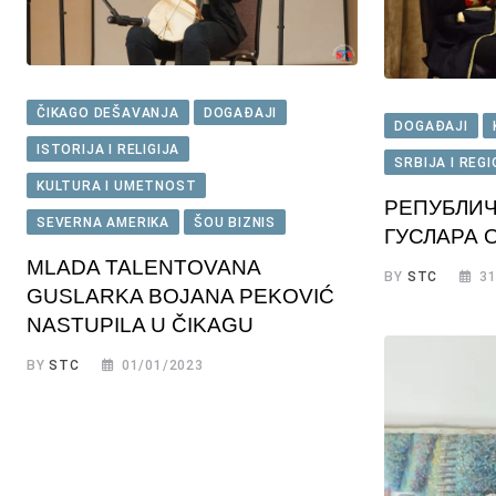
ČIKAGO DEŠAVANJA
DOGAĐAJI
DOGAĐAJI
ISTORIJA I RELIGIJA
SRBIJA I REG
KULTURA I UMETNOST
РЕПУБЛИЧ
SEVERNA AMERIKA
ŠOU BIZNIS
ГУСЛАРА 
MLADA TALENTOVANA
BY
STC
31
GUSLARKA BOJANA PEKOVIĆ
NASTUPILA U ČIKAGU
BY
STC
01/01/2023