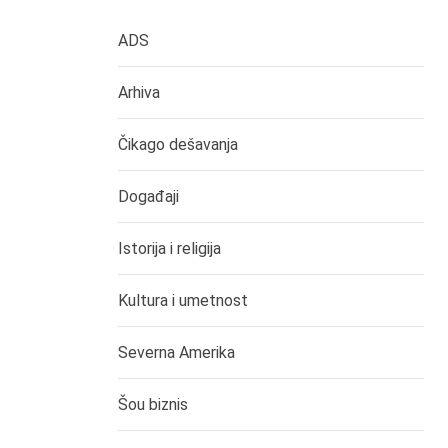
ADS
Arhiva
Čikago dešavanja
Događaji
Istorija i religija
Kultura i umetnost
Severna Amerika
Šou biznis