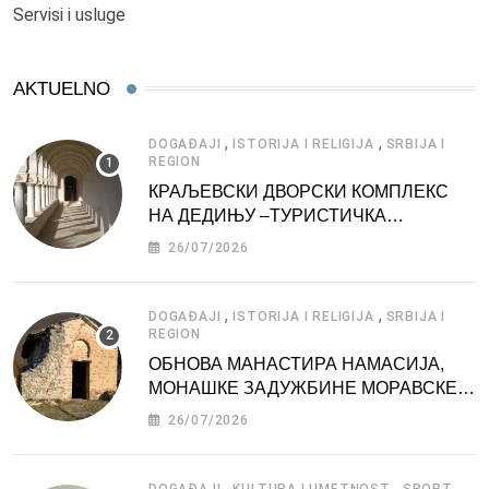
Servisi i usluge
AKTUELNO
,
,
DOGAĐAJI
ISTORIJA I RELIGIJA
SRBIJA I
REGION
КРАЉЕВСКИ ДВОРСКИ КОМПЛЕКС
НА ДЕДИЊУ –ТУРИСТИЧКА
АТРАКЦИЈА
26/07/2026
,
,
DOGAĐAJI
ISTORIJA I RELIGIJA
SRBIJA I
REGION
ОБНОВА МАНАСТИРА НАМАСИЈА,
МОНАШКЕ ЗАДУЖБИНЕ МОРАВСКЕ
СРБИЈЕ
26/07/2026
,
,
,
DOGAĐAJI
KULTURA I UMETNOST
SPORT