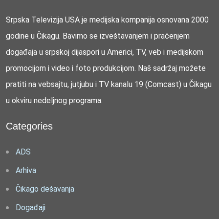
Srpska Televizija USA je medijska kompanija osnovana 2000
godine u Čikagu. Bavimo se izveštavanjem i praćenjem
događaja u srpskoj dijaspori u Americi, TV, veb i medijskom
promocijom i video i foto produkcijom. Naš sadržaj možete
pratiti na vebsajtu, jutjubu i TV kanalu 19 (Comcast) u Čikagu
u okviru nedeljnog programa.
Categories
ADS
Arhiva
Čikago dešavanja
Događaji