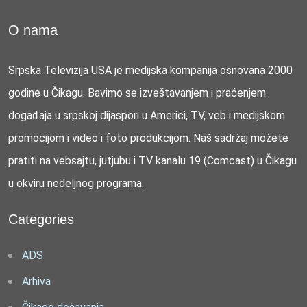
O nama
Srpska Televizija USA je medijska kompanija osnovana 2000
godine u Čikagu. Bavimo se izveštavanjem i praćenjem
događaja u srpskoj dijaspori u Americi, TV, veb i medijskom
promocijom i video i foto produkcijom. Naš sadržaj možete
pratiti na vebsajtu, jutjubu i TV kanalu 19 (Comcast) u Čikagu
u okviru nedeljnog programa.
Categories
ADS
Arhiva