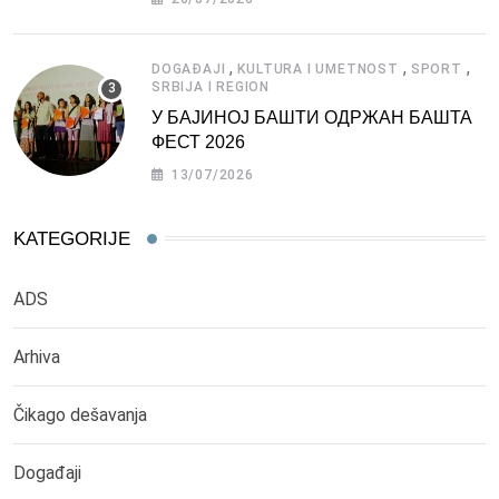
,
,
,
DOGAĐAJI
KULTURA I UMETNOST
SPORT
SRBIJA I REGION
У БАЈИНОЈ БАШТИ ОДРЖАН БАШТА
ФЕСТ 2026
13/07/2026
KATEGORIJE
ADS
Arhiva
Čikago dešavanja
Događaji