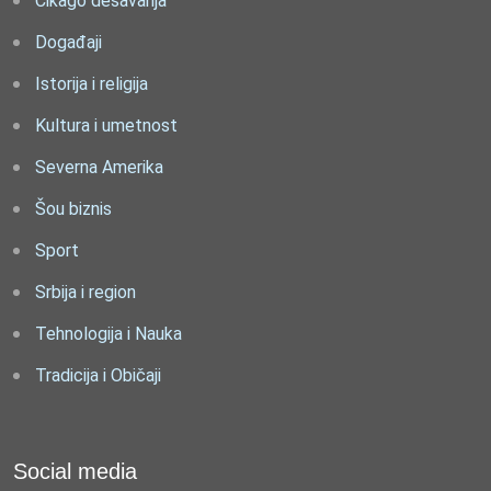
Čikago dešavanja
Događaji
Istorija i religija
Kultura i umetnost
Severna Amerika
Šou biznis
Sport
Srbija i region
Tehnologija i Nauka
Tradicija i Običaji
Social media