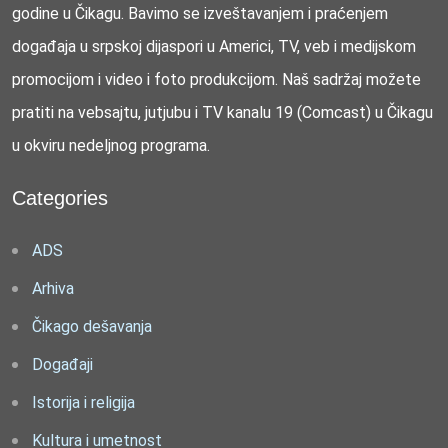
godine u Čikagu. Bavimo se izveštavanjem i praćenjem
događaja u srpskoj dijaspori u Americi, TV, veb i medijskom
promocijom i video i foto produkcijom. Naš sadržaj možete
pratiti na vebsajtu, jutjubu i TV kanalu 19 (Comcast) u Čikagu
u okviru nedeljnog programa.
Categories
ADS
Arhiva
Čikago dešavanja
Događaji
Istorija i religija
Kultura i umetnost