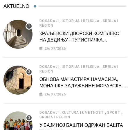
AKTUELNO
,
,
DOGAĐAJI
ISTORIJA I RELIGIJA
SRBIJA I
REGION
КРАЉЕВСКИ ДВОРСКИ КОМПЛЕКС
НА ДЕДИЊУ –ТУРИСТИЧКА
АТРАКЦИЈА
26/07/2026
,
,
DOGAĐAJI
ISTORIJA I RELIGIJA
SRBIJA I
REGION
ОБНОВА МАНАСТИРА НАМАСИЈА,
МОНАШКЕ ЗАДУЖБИНЕ МОРАВСКЕ
СРБИЈЕ
26/07/2026
,
,
,
DOGAĐAJI
KULTURA I UMETNOST
SPORT
SRBIJA I REGION
У БАЈИНОЈ БАШТИ ОДРЖАН БАШТА