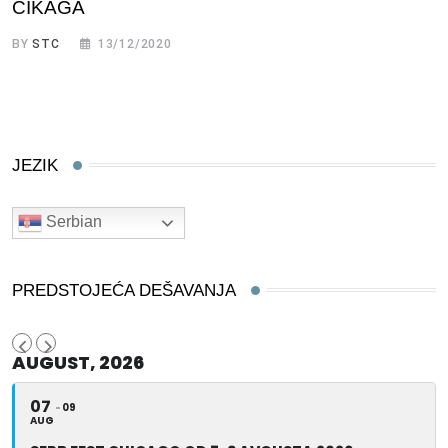
ČIKAGA
BY
STC
13/12/2020
JEZIK
Serbian
PREDSTOJEĆA DEŠAVANJA
AUGUST, 2026
07
09
AUG