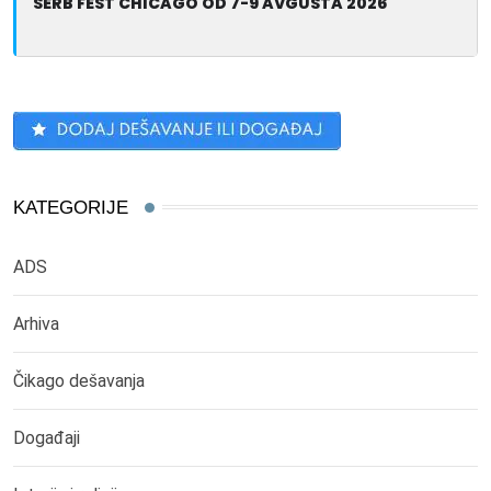
SERB FEST CHICAGO OD 7-9 AVGUSTA 2026
KATEGORIJE
ADS
Arhiva
Čikago dešavanja
Događaji