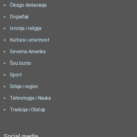
Čikago dešavanja
Događaji
Istorija i religija
Kultura i umetnost
Severna Amerika
Šou biznis
Sport
Srbija i region
Tehnologija i Nauka
Tradicija i Običaji
Social media