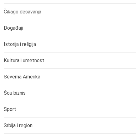
Čikago dešavanja
Događaji
Istorija i religija
Kultura i umetnost
Severna Amerika
Šou biznis
Sport
Srbija i region