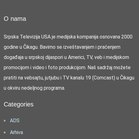
O nama
Srpska Televizija USA je medijska kompanija osnovana 2000
godine u Čikagu. Bavimo se izveštavanjem i praćenjem
događaja u srpskoj dijaspori u Americi, TV, veb i medijskom
promocijom i video i foto produkcijom. Naš sadržaj možete
pratiti na vebsajtu, jutjubu i TV kanalu 19 (Comcast) u Čikagu
u okviru nedeljnog programa.
Categories
ADS
Arhiva