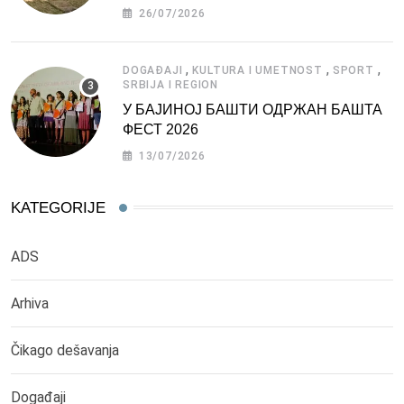
СРБИЈЕ
26/07/2026
,
,
,
DOGAĐAJI
KULTURA I UMETNOST
SPORT
SRBIJA I REGION
У БАЈИНОЈ БАШТИ ОДРЖАН БАШТА
ФЕСТ 2026
13/07/2026
KATEGORIJE
ADS
Arhiva
Čikago dešavanja
Događaji