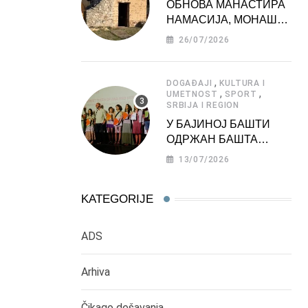
ОБНОВА МАНАСТИРА
НАМАСИЈА, МОНАШКЕ
ЗАДУЖБИНЕ
26/07/2026
МОРАВСКЕ СРБИЈЕ
,
DOGAĐAJI
KULTURA I
,
,
UMETNOST
SPORT
SRBIJA I REGION
У БАЈИНОЈ БАШТИ
ОДРЖАН БАШТА
ФЕСТ 2026
13/07/2026
KATEGORIJE
ADS
Arhiva
Čikago dešavanja