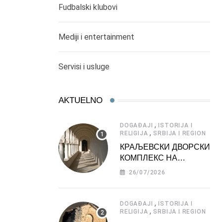
Fudbalski klubovi
Mediji i entertainment
Servisi i usluge
AKTUELNO
,
DOGAĐAJI
ISTORIJA I
,
RELIGIJA
SRBIJA I REGION
КРАЉЕВСКИ ДВОРСКИ
КОМПЛЕКС НА
ДЕДИЊУ –
26/07/2026
ТУРИСТИЧКА
АТРАКЦИЈА
,
DOGAĐAJI
ISTORIJA I
,
RELIGIJA
SRBIJA I REGION