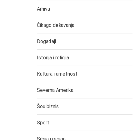
Arhiva
Čikago dešavanja
Događaji
Istorija i religija
Kultura i umetnost
Severna Amerika
Šou biznis
Sport
Srbija i region