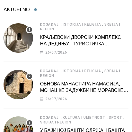
AKTUELNO
,
,
DOGAĐAJI
ISTORIJA I RELIGIJA
SRBIJA I
REGION
КРАЉЕВСКИ ДВОРСКИ КОМПЛЕКС
НА ДЕДИЊУ –ТУРИСТИЧКА
АТРАКЦИЈА
26/07/2026
,
,
DOGAĐAJI
ISTORIJA I RELIGIJA
SRBIJA I
REGION
ОБНОВА МАНАСТИРА НАМАСИЈА,
МОНАШКЕ ЗАДУЖБИНЕ МОРАВСКЕ
СРБИЈЕ
26/07/2026
,
,
,
DOGAĐAJI
KULTURA I UMETNOST
SPORT
SRBIJA I REGION
У БАЈИНОЈ БАШТИ ОДРЖАН БАШТА