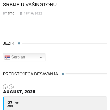
SRBIJE U VAŠINGTONU
BY
STC
18/10/2022
JEZIK
Serbian
PREDSTOJEĆA DEŠAVANJA
AUGUST, 2026
07
09
AUG