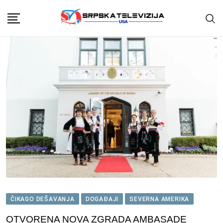
Skip
to
content
ČIKAGO DEŠAVANJA
DOGAĐAJI
SEVERNA AMERIKA
OTVORENA NOVA ZGRADA AMBASADE