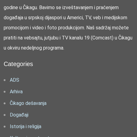
godine u Čikagu. Bavimo se izveštavanjem i praćenjem
događaja u srpskoj dijaspori u Americi, TV, veb i medijskom
promocijom i video i foto produkcijom. Naš sadržaj možete
pratiti na vebsajtu, jutjubu i TV kanalu 19 (Comcast) u Čikagu
u okviru nedeljnog programa.
Categories
ADS
Arhiva
Čikago dešavanja
Događaji
Istorija i religija