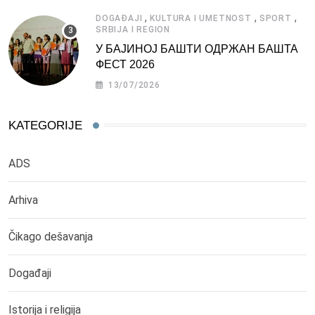
,
,
,
DOGAĐAJI
KULTURA I UMETNOST
SPORT
SRBIJA I REGION
У БАЈИНОЈ БАШТИ ОДРЖАН БАШТА
ФЕСТ 2026
13/07/2026
KATEGORIJE
ADS
Arhiva
Čikago dešavanja
Događaji
Istorija i religija