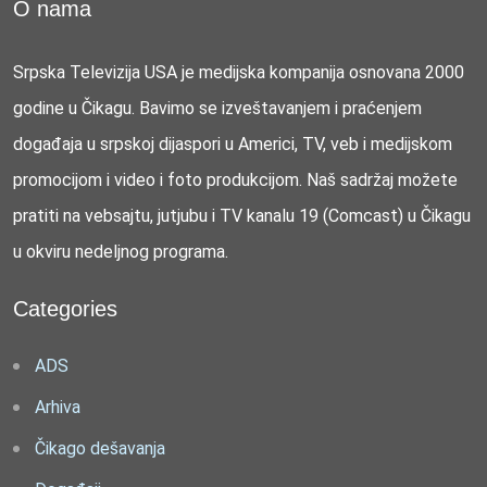
O nama
Srpska Televizija USA je medijska kompanija osnovana 2000
godine u Čikagu. Bavimo se izveštavanjem i praćenjem
događaja u srpskoj dijaspori u Americi, TV, veb i medijskom
promocijom i video i foto produkcijom. Naš sadržaj možete
pratiti na vebsajtu, jutjubu i TV kanalu 19 (Comcast) u Čikagu
u okviru nedeljnog programa.
Categories
ADS
Arhiva
Čikago dešavanja