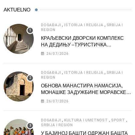
AKTUELNO
,
,
DOGAĐAJI
ISTORIJA I RELIGIJA
SRBIJA I
REGION
КРАЉЕВСКИ ДВОРСКИ КОМПЛЕКС
НА ДЕДИЊУ –ТУРИСТИЧКА
АТРАКЦИЈА
26/07/2026
,
,
DOGAĐAJI
ISTORIJA I RELIGIJA
SRBIJA I
REGION
ОБНОВА МАНАСТИРА НАМАСИЈА,
МОНАШКЕ ЗАДУЖБИНЕ МОРАВСКЕ
СРБИЈЕ
26/07/2026
,
,
,
DOGAĐAJI
KULTURA I UMETNOST
SPORT
SRBIJA I REGION
У БАЈИНОЈ БАШТИ ОДРЖАН БАШТА