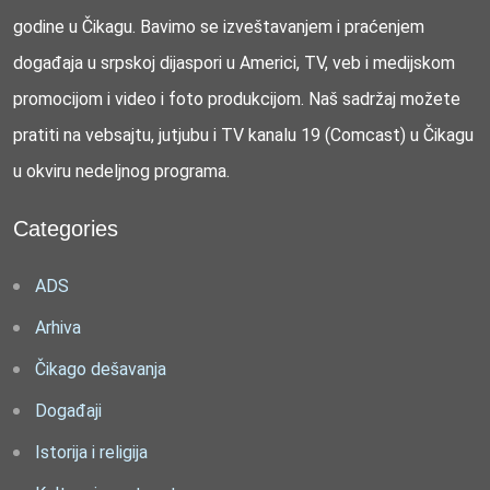
godine u Čikagu. Bavimo se izveštavanjem i praćenjem
događaja u srpskoj dijaspori u Americi, TV, veb i medijskom
promocijom i video i foto produkcijom. Naš sadržaj možete
pratiti na vebsajtu, jutjubu i TV kanalu 19 (Comcast) u Čikagu
u okviru nedeljnog programa.
Categories
ADS
Arhiva
Čikago dešavanja
Događaji
Istorija i religija