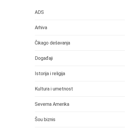
ADS
Arhiva
Čikago dešavanja
Događaji
Istorija i religija
Kultura i umetnost
Severna Amerika
Šou biznis