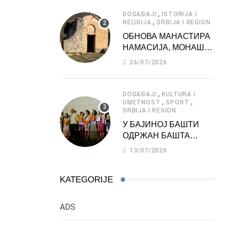
АТРАКЦИЈА
,
DOGAĐAJI
ISTORIJA I
,
RELIGIJA
SRBIJA I REGION
ОБНОВА МАНАСТИРА
НАМАСИЈА, МОНАШКЕ
ЗАДУЖБИНЕ
26/07/2026
МОРАВСКЕ СРБИЈЕ
,
DOGAĐAJI
KULTURA I
,
,
UMETNOST
SPORT
SRBIJA I REGION
У БАЈИНОЈ БАШТИ
ОДРЖАН БАШТА
ФЕСТ 2026
13/07/2026
KATEGORIJE
ADS