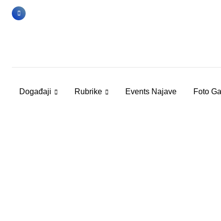
Skip
to
content
Događaji
Rubrike
Events Najave
Foto Ga