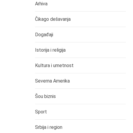
Arhiva
Čikago dešavanja
Događaji
Istorija i religija
Kultura i umetnost
Severna Amerika
Šou biznis
Sport
Srbija i region