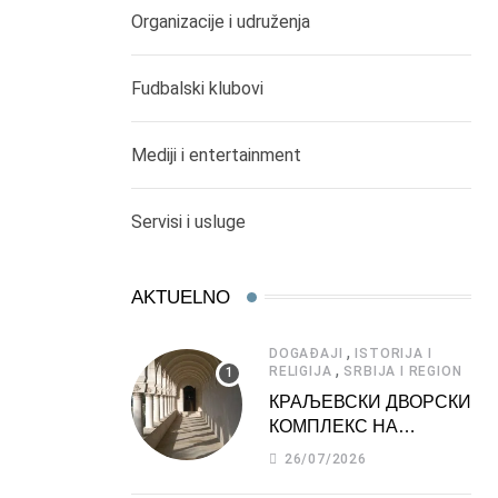
Organizacije i udruženja
Fudbalski klubovi
Mediji i entertainment
Servisi i usluge
AKTUELNO
,
DOGAĐAJI
ISTORIJA I
,
RELIGIJA
SRBIJA I REGION
КРАЉЕВСКИ ДВОРСКИ
КОМПЛЕКС НА
ДЕДИЊУ –
26/07/2026
ТУРИСТИЧКА