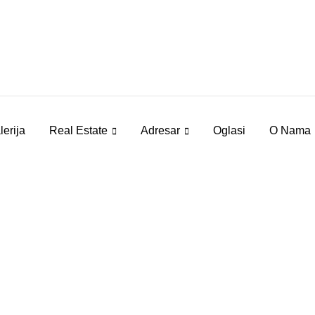
lerija
Real Estate
Adresar
Oglasi
O Nama