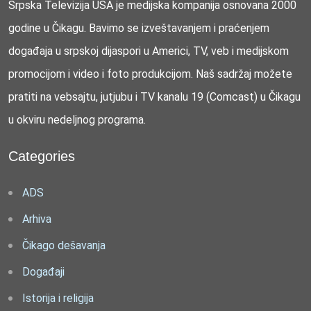
Srpska Televizija USA je medijska kompanija osnovana 2000
godine u Čikagu. Bavimo se izveštavanjem i praćenjem
događaja u srpskoj dijaspori u Americi, TV, veb i medijskom
promocijom i video i foto produkcijom. Naš sadržaj možete
pratiti na vebsajtu, jutjubu i TV kanalu 19 (Comcast) u Čikagu
u okviru nedeljnog programa.
Categories
ADS
Arhiva
Čikago dešavanja
Događaji
Istorija i religija