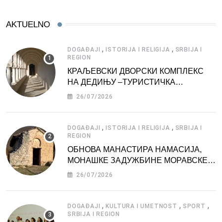
AKTUELNO
,
,
DOGAĐAJI
ISTORIJA I RELIGIJA
SRBIJA I
REGION
КРАЉЕВСКИ ДВОРСКИ КОМПЛЕКС
НА ДЕДИЊУ –ТУРИСТИЧКА
АТРАКЦИЈА
26/07/2026
,
,
DOGAĐAJI
ISTORIJA I RELIGIJA
SRBIJA I
REGION
ОБНОВА МАНАСТИРА НАМАСИЈА,
МОНАШКЕ ЗАДУЖБИНЕ МОРАВСКЕ
СРБИЈЕ
26/07/2026
,
,
,
DOGAĐAJI
KULTURA I UMETNOST
SPORT
SRBIJA I REGION