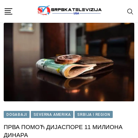
Skip
to
content
DOGAĐAJI
SEVERNA AMERIKA
SRBIJA I REGION
ПРВА ПОМОЋ ДИЈАСПОРЕ 11 МИЛИОНА
ДИНАРА