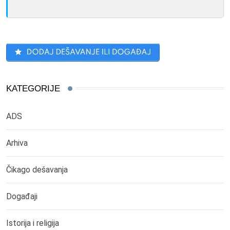
KATEGORIJE
ADS
Arhiva
Čikago dešavanja
Događaji
Istorija i religija