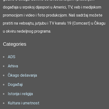
događaja u srpskoj dijaspori u Americi, TV, veb i medijskom
promocijom i video i foto produkcijom. Naš sadržaj možete
pratiti na vebsajtu, jutjubu i TV kanalu 19 (Comcast) u Čikagu
u okviru nedeljnog programa.
Categories
ADS
Arhiva
Čikago dešavanja
Događaji
Istorija i religija
Kultura i umetnost