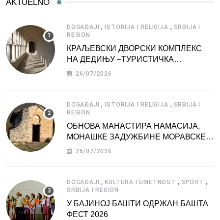
AKTUELNO
,
,
DOGAĐAJI
ISTORIJA I RELIGIJA
SRBIJA I
REGION
КРАЉЕВСКИ ДВОРСКИ КОМПЛЕКС
НА ДЕДИЊУ –ТУРИСТИЧКА
АТРАКЦИЈА
26/07/2026
,
,
DOGAĐAJI
ISTORIJA I RELIGIJA
SRBIJA I
REGION
ОБНОВА МАНАСТИРА НАМАСИЈА,
МОНАШКЕ ЗАДУЖБИНЕ МОРАВСКЕ
СРБИЈЕ
26/07/2026
,
,
,
DOGAĐAJI
KULTURA I UMETNOST
SPORT
SRBIJA I REGION
У БАЈИНОЈ БАШТИ ОДРЖАН БАШТА
ФЕСТ 2026