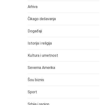
Arhiva
Čikago dešavanja
Događaji
Istorija i religija
Kultura i umetnost
Severna Amerika
Šou biznis
Sport
Srbija i region