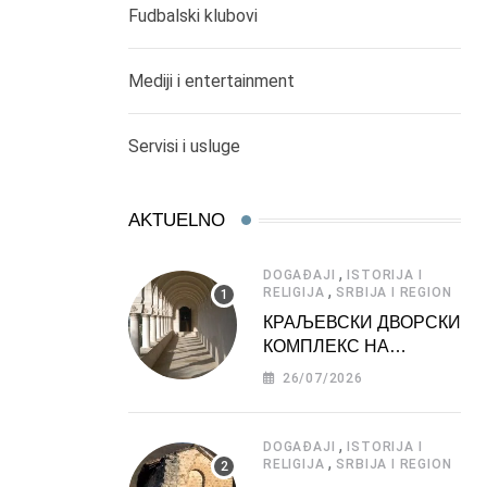
Fudbalski klubovi
Mediji i entertainment
Servisi i usluge
AKTUELNO
,
DOGAĐAJI
ISTORIJA I
,
RELIGIJA
SRBIJA I REGION
КРАЉЕВСКИ ДВОРСКИ
КОМПЛЕКС НА
ДЕДИЊУ –
26/07/2026
ТУРИСТИЧКА
АТРАКЦИЈА
,
DOGAĐAJI
ISTORIJA I
,
RELIGIJA
SRBIJA I REGION