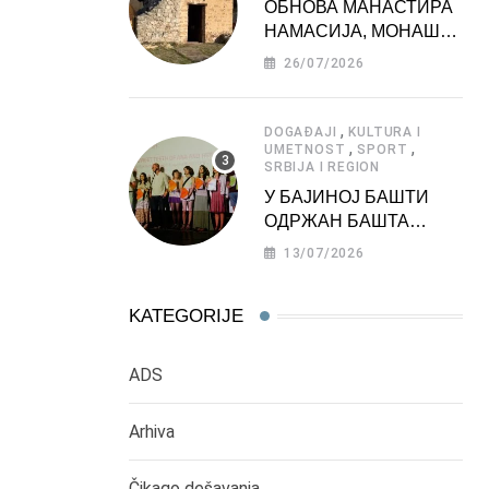
ОБНОВА МАНАСТИРА
НАМАСИЈА, МОНАШКЕ
ЗАДУЖБИНЕ
26/07/2026
МОРАВСКЕ СРБИЈЕ
,
DOGAĐAJI
KULTURA I
,
,
UMETNOST
SPORT
SRBIJA I REGION
У БАЈИНОЈ БАШТИ
ОДРЖАН БАШТА
ФЕСТ 2026
13/07/2026
KATEGORIJE
ADS
Arhiva
Čikago dešavanja