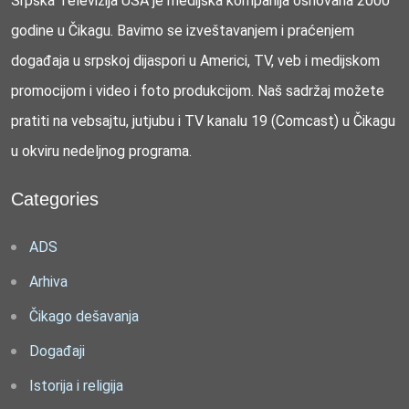
Srpska Televizija USA je medijska kompanija osnovana 2000
godine u Čikagu. Bavimo se izveštavanjem i praćenjem
događaja u srpskoj dijaspori u Americi, TV, veb i medijskom
promocijom i video i foto produkcijom. Naš sadržaj možete
pratiti na vebsajtu, jutjubu i TV kanalu 19 (Comcast) u Čikagu
u okviru nedeljnog programa.
Categories
ADS
Arhiva
Čikago dešavanja
Događaji
Istorija i religija