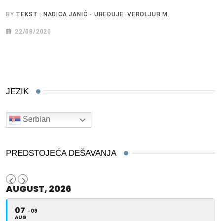
BY
TEKST : NADICA JANIĆ - UREĐUJE: VEROLJUB M.
22/08/2020
JEZIK
Serbian
PREDSTOJEĆA DEŠAVANJA
AUGUST, 2026
07
09
AUG