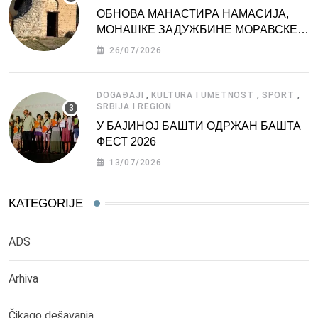
ОБНОВА МАНАСТИРА НАМАСИЈА,
МОНАШКЕ ЗАДУЖБИНЕ МОРАВСКЕ
СРБИЈЕ
26/07/2026
,
,
,
DOGAĐAJI
KULTURA I UMETNOST
SPORT
SRBIJA I REGION
У БАЈИНОЈ БАШТИ ОДРЖАН БАШТА
ФЕСТ 2026
13/07/2026
KATEGORIJE
ADS
Arhiva
Čikago dešavanja