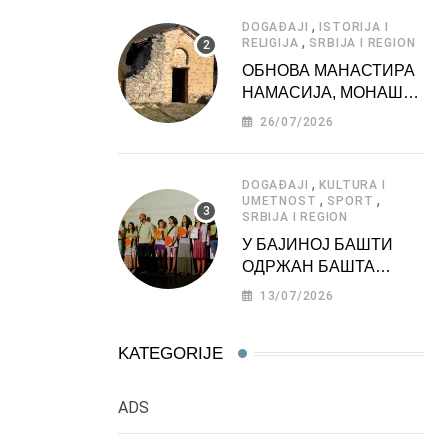
АТРАКЦИЈА
,
DOGAĐAJI
ISTORIJA I
,
RELIGIJA
SRBIJA I REGION
ОБНОВА МАНАСТИРА
НАМАСИЈА, МОНАШКЕ
ЗАДУЖБИНЕ
26/07/2026
МОРАВСКЕ СРБИЈЕ
,
DOGAĐAJI
KULTURA I
,
,
UMETNOST
SPORT
SRBIJA I REGION
У БАЈИНОЈ БАШТИ
ОДРЖАН БАШТА
ФЕСТ 2026
13/07/2026
KATEGORIJE
ADS