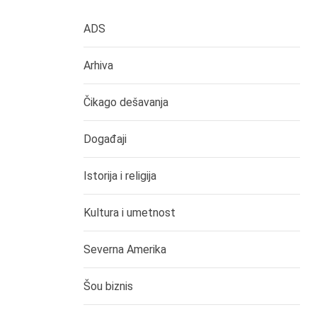
ADS
Arhiva
Čikago dešavanja
Događaji
Istorija i religija
Kultura i umetnost
Severna Amerika
Šou biznis