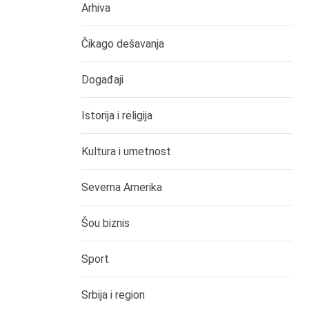
Arhiva
Čikago dešavanja
Događaji
Istorija i religija
Kultura i umetnost
Severna Amerika
Šou biznis
Sport
Srbija i region