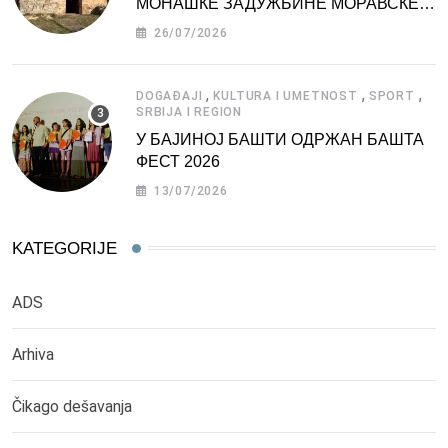
МОНАШКЕ ЗАДУЖБИНЕ МОРАВСКЕ
СРБИЈЕ
26/07/2026
,
,
,
DOGAĐAJI
KULTURA I UMETNOST
SPORT
SRBIJA I REGION
У БАЈИНОЈ БАШТИ ОДРЖАН БАШТА
ФЕСТ 2026
13/07/2026
KATEGORIJE
ADS
Arhiva
Čikago dešavanja