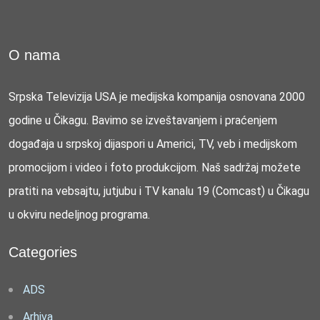
O nama
Srpska Televizija USA je medijska kompanija osnovana 2000
godine u Čikagu. Bavimo se izveštavanjem i praćenjem
događaja u srpskoj dijaspori u Americi, TV, veb i medijskom
promocijom i video i foto produkcijom. Naš sadržaj možete
pratiti na vebsajtu, jutjubu i TV kanalu 19 (Comcast) u Čikagu
u okviru nedeljnog programa.
Categories
ADS
Arhiva