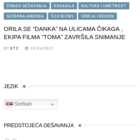
ČIKAGO DEŠAVANJA
DOGAĐAJI
KULTURA I UMETNOST
SEVERNA AMERIKA
ŠOU BIZNIS
SRBIJA I REGION
ORILA SE “DANKA” NA ULICAMA ČIKAGA ,
EKIPA FILMA “TOMA” ZAVRŠILA SNIMANJE
BY
STC
05/04/2021
JEZIK
Serbian
PREDSTOJEĆA DEŠAVANJA