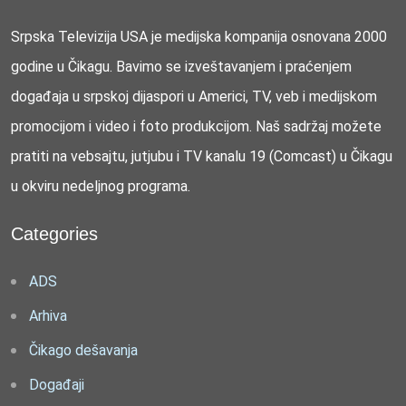
Srpska Televizija USA je medijska kompanija osnovana 2000
godine u Čikagu. Bavimo se izveštavanjem i praćenjem
događaja u srpskoj dijaspori u Americi, TV, veb i medijskom
promocijom i video i foto produkcijom. Naš sadržaj možete
pratiti na vebsajtu, jutjubu i TV kanalu 19 (Comcast) u Čikagu
u okviru nedeljnog programa.
Categories
ADS
Arhiva
Čikago dešavanja
Događaji