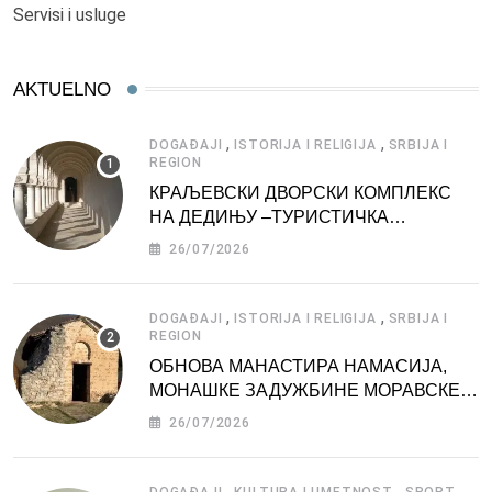
Servisi i usluge
AKTUELNO
,
,
DOGAĐAJI
ISTORIJA I RELIGIJA
SRBIJA I
REGION
КРАЉЕВСКИ ДВОРСКИ КОМПЛЕКС
НА ДЕДИЊУ –ТУРИСТИЧКА
АТРАКЦИЈА
26/07/2026
,
,
DOGAĐAJI
ISTORIJA I RELIGIJA
SRBIJA I
REGION
ОБНОВА МАНАСТИРА НАМАСИЈА,
МОНАШКЕ ЗАДУЖБИНЕ МОРАВСКЕ
СРБИЈЕ
26/07/2026
,
,
,
DOGAĐAJI
KULTURA I UMETNOST
SPORT